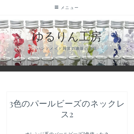
コ
メニュー
ン
テ
ン
ゆるりん工房
ツ
に
ハンドメイド雑貨の通販のお店
ス
キ
ッ
プ
3色のパールビーズのネックレ
ス2
オレンジ系のパールビーズ3色使ったネ