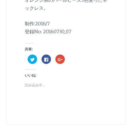
ックレス。
制作:2016/7
登録No: 20160730_07
共有:
ク
F
ク
リ
a
リ
ッ
c
ッ
ク
e
ク
し
b
し
いいね:
て
o
て
T
o
G
w
k
o
読み込み中...
i
で
o
t
共
g
t
有
l
e
す
e
r
る
+
で
に
で
共
は
共
有
ク
有
(
リ
(
新
ッ
新
し
ク
し
い
し
い
ウ
て
ウ