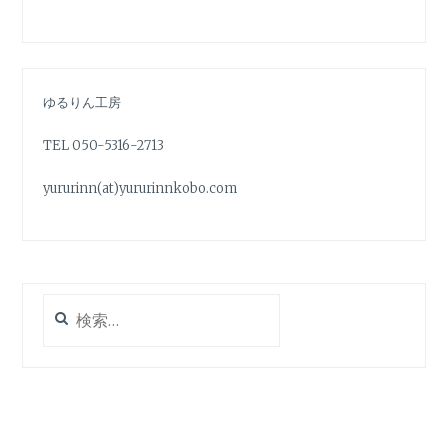
(
リ
(
新
ッ
新
し
ク
し
い
し
い
ウ
て
ウ
ィ
く
ィ
ン
だ
ン
ド
さ
ド
ゆるりん工房
ウ
い
ウ
で
(
で
開
新
開
き
し
き
TEL 050-5316-2713
ま
い
ま
す
ウ
す
)
ィ
)
yururinn(at)yururinnkobo.com
ン
ド
ウ
で
開
き
ま
す
)
検
索: