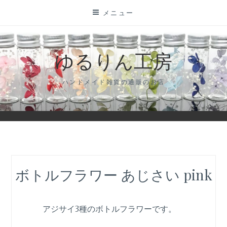
コ
メニュー
ン
テ
ン
ゆるりん工房
ツ
に
ハンドメイド雑貨の通販のお店
ス
キ
ッ
プ
ボトルフラワー あじさい pink
アジサイ3種のボトルフラワーです。