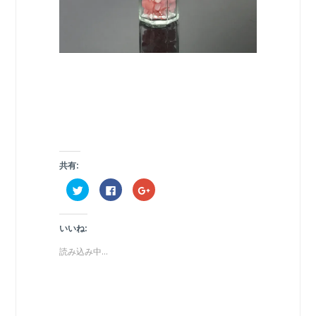
共有:
ク
F
ク
リ
a
リ
ッ
c
ッ
ク
e
ク
し
b
し
いいね:
て
o
て
T
o
G
w
k
o
読み込み中...
i
で
o
t
共
g
t
有
l
e
す
e
r
る
+
で
に
で
共
は
共
有
ク
有