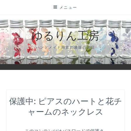
コ
メニュー
ン
テ
ン
ゆるりん工房
ツ
に
ハンドメイド雑貨の通販のお店
ス
キ
ッ
プ
保護中: ピアスのハートと花チ
ャームのネックレス
このコンテンツはパスワードで保護さ