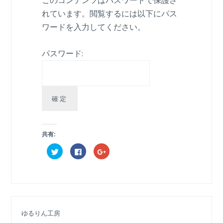
れています。閲覧するには以下にパス
ワードを入力してください。
パスワード:
共有:
ク
F
ク
リ
a
リ
ッ
c
ッ
ク
e
ク
し
b
し
て
o
て
T
o
G
w
k
o
i
で
o
t
共
g
t
有
l
ゆるりん工房
e
す
e
r
る
+