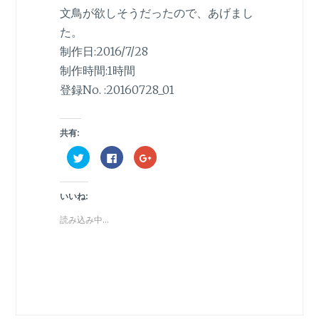
文鳥が欲しそうだったので、あげまし
た。
制作日:2016/7/28
制作時間:1時間
登録No. :20160728_01
共有:
ク
F
ク
リ
a
リ
ッ
c
ッ
ク
e
ク
し
b
し
いいね:
て
o
て
T
o
G
w
k
o
読み込み中...
i
で
o
t
共
g
t
有
l
e
す
e
r
る
+
で
に
で
共
は
共
有
ク
有
(
リ
(
新
ッ
新
し
ク
し
い
し
い