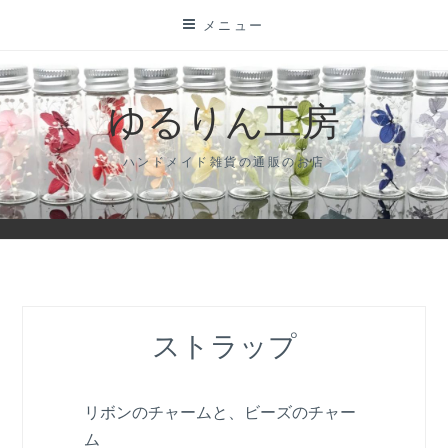
コ
メニュー
ン
テ
ン
ゆるりん工房
ツ
に
ハンドメイド雑貨の通販のお店
ス
キ
ッ
プ
ストラップ
リボンのチャームと、ビーズのチャー
ム