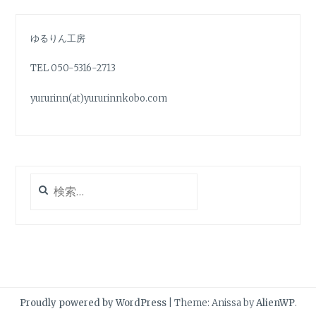
ウ
て
ウ
ィ
く
ィ
ン
だ
ン
ド
さ
ド
ゆるりん工房
ウ
い
ウ
で
(
で
開
新
開
き
し
き
TEL 050-5316-2713
ま
い
ま
す
ウ
す
)
ィ
)
yururinn(at)yururinnkobo.com
ン
ド
ウ
で
開
き
ま
す
)
検
索:
Proudly powered by WordPress
|
Theme: Anissa by
AlienWP
.